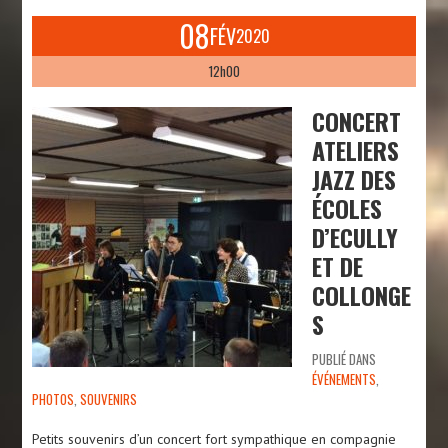
08
FÉV
2020
12h00
CONCERT
ATELIERS
JAZZ DES
ÉCOLES
D’ECULLY
ET DE
COLLONGE
S
PUBLIÉ DANS
ÉVÉNEMENTS
,
PHOTOS
,
SOUVENIRS
Petits souvenirs d’un concert fort sympathique en compagnie