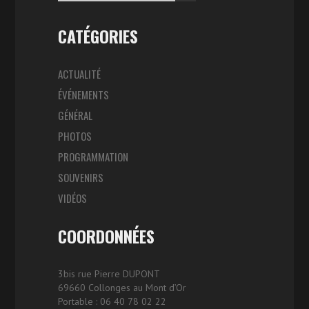
CATÉGORIES
ACTUALITÉ
ÉVÉNEMENTS
GÉNÉRAL
PHOTOS
PROGRAMMATION
SOUVENIRS
VIDÉOS
COORDONNÉES
3bis rue Pierre DUPONT
69660 Collonges au Mont d’Or
Portable : 06 40 78 02 22