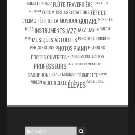
EMMO'TION JAZZ
FLÛTE TRAVERSIÈRE
FORMATION
MUSICALE
FÊTE DE
FORUM DES ASSOCIATIONS
L'EMMO
FÊTE DE LA MUSIQUE
HORS LES
GUITARE
MURS
JAZZ DAY
LA RUÉE
LE
INSTRUMENTS
JAZZ
CIVIL
PARC DE LA JONCHÈRE
MUSIQUES ACTUELLES
PIANO
PERCUSSIONS
PHOTOS
PLANNING
PORTES OUVERTES
PRATIQUES COLLECTIVES
SAINT DIDIER AU MONT D’OR
PROFESSEURS
SAXOPHONE
STAGE MUSIQUE
VIDÉOS
TROMPETTE
VIOLON
VIOLONCELLE
ÉVEIL MUSICAL
ÉLÈVES
Rechercher :