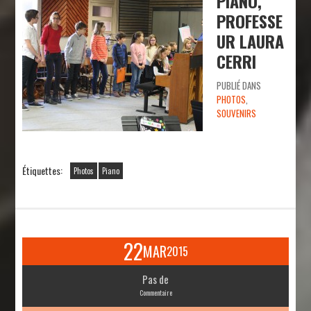
PIANO,
PROFESSE
UR LAURA
CERRI
PUBLIÉ DANS
PHOTOS
,
SOUVENIRS
Étiquettes:
Photos
Piano
22
MAR
2015
Pas de
Commentaire