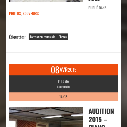
PUBLIÉ DANS
PHOTOS
,
SOUVENIRS
Étiquettes:
Formation musicale
Photos
08
AVR
2015
Pas de
Commentaire
14h18
AUDITION
2015 –