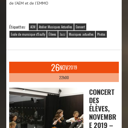
de l’AEM et de l’EMMO
Étiquettes:
AEM
Atelier Musiques Actuelles
Concert
Ecole de munsique d'Ecully
Élèves
Jazz
Musiques actuelles
Photos
26
NOV
2019
22h00
CONCERT
DES
ÉLÈVES,
NOVEMBR
E 2019 –