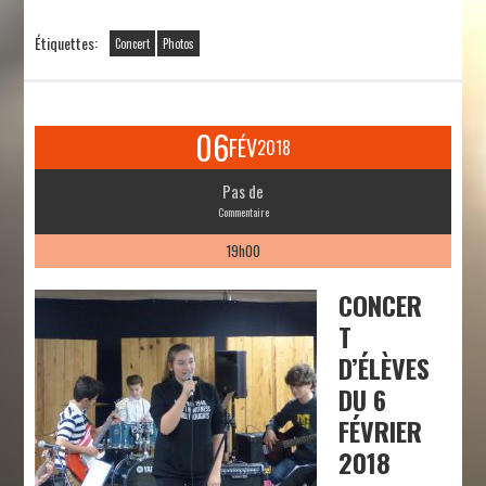
Étiquettes:
Concert
Photos
06
FÉV
2018
Pas de
Commentaire
19h00
CONCER
T
D’ÉLÈVES
DU 6
FÉVRIER
2018