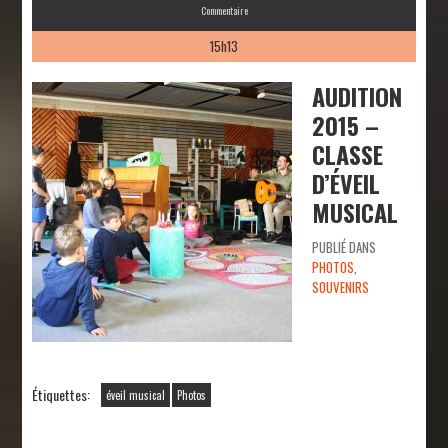
Commentaire
15h13
AUDITION
2015 –
CLASSE
D’ÉVEIL
MUSICAL
PUBLIÉ DANS
PHOTOS
,
SOUVENIRS
Étiquettes:
éveil musical
Photos