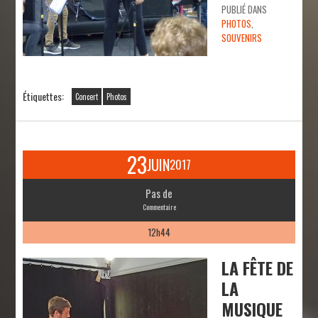
PUBLIÉ DANS
PHOTOS
,
SOUVENIRS
Étiquettes:
Concert
Photos
23
JUIN
2017
Pas de
Commentaire
12h44
LA FÊTE DE
LA
MUSIQUE