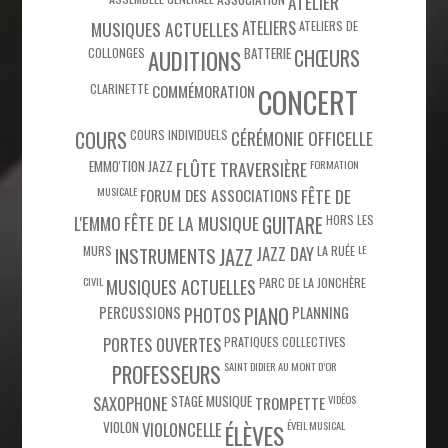
ATELIER
MUSIQUES ACTUELLES
ATELIERS
ATELIERS DE
COLLONGES
BATTERIE
CHŒURS
AUDITIONS
CLARINETTE
COMMÉMORATION
CONCERT
COURS
COURS INDIVIDUELS
CÉRÉMONIE OFFICELLE
EMMO'TION JAZZ
FLÛTE TRAVERSIÈRE
FORMATION
MUSICALE
FÊTE DE
FORUM DES ASSOCIATIONS
L'EMMO
FÊTE DE LA MUSIQUE
HORS LES
GUITARE
MURS
JAZZ DAY
LA RUÉE
LE
INSTRUMENTS
JAZZ
CIVIL
PARC DE LA JONCHÈRE
MUSIQUES ACTUELLES
PIANO
PERCUSSIONS
PHOTOS
PLANNING
PORTES OUVERTES
PRATIQUES COLLECTIVES
SAINT DIDIER AU MONT D’OR
PROFESSEURS
SAXOPHONE
STAGE MUSIQUE
VIDÉOS
TROMPETTE
VIOLON
VIOLONCELLE
ÉVEIL MUSICAL
ÉLÈVES