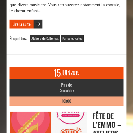
que divers musiciens. Vous retrouverez notamment la chorale,
le chœur enfant…
Lire la suite
Étiquettes:
Ateliers de Collonges
Portes ouvertes
15
JUIN
2019
Pas de
Commentaire
10h00
FÊTE DE
L’EMMO –
ATELIERS