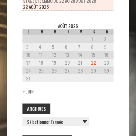
STAGE ÉTÉ EMMO DU 22 AU 28 AOÛT 2026
22 AOÛT 2026
AOÛT 2026
L
M
M
J
V
S
D
1
2
3
4
5
6
7
8
9
10
11
12
13
14
15
16
17
18
19
20
21
22
23
24
25
26
27
28
29
30
31
« JUIN
ARCHIVES
ARCHIVES