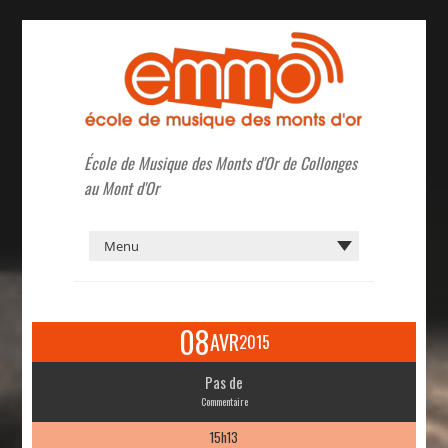
École de Musique des Monts d'Or de Collonges
au Mont d'Or
08
AVR
2015
Pas de
Commentaire
15h13