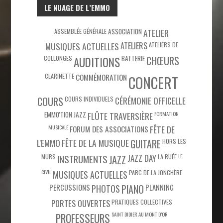
LE NUAGE DE L’EMMO
ASSEMBLÉE GÉNÉRALE
ASSOCIATION
ATELIER
MUSIQUES ACTUELLES
ATELIERS
ATELIERS DE
COLLONGES
BATTERIE
CHŒURS
AUDITIONS
CLARINETTE
COMMÉMORATION
CONCERT
COURS
COURS INDIVIDUELS
CÉRÉMONIE OFFICELLE
EMMO'TION JAZZ
FLÛTE TRAVERSIÈRE
FORMATION
MUSICALE
FÊTE DE
FORUM DES ASSOCIATIONS
L'EMMO
FÊTE DE LA MUSIQUE
HORS LES
GUITARE
MURS
JAZZ DAY
LA RUÉE
LE
INSTRUMENTS
JAZZ
CIVIL
PARC DE LA JONCHÈRE
MUSIQUES ACTUELLES
PIANO
PERCUSSIONS
PHOTOS
PLANNING
PORTES OUVERTES
PRATIQUES COLLECTIVES
SAINT DIDIER AU MONT D’OR
PROFESSEURS