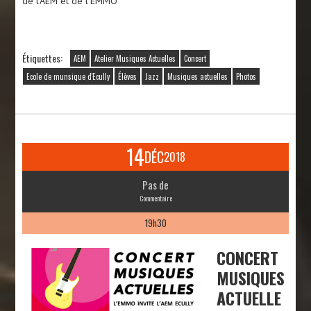
de l’AEM et de l’EMMO
Étiquettes:
AEM
Atelier Musiques Actuelles
Concert
Ecole de munsique d'Ecully
Élèves
Jazz
Musiques actuelles
Photos
14
DÉC
2018
Pas de
Commentaire
19h30
CONCERT
MUSIQUES
ACTUELLE