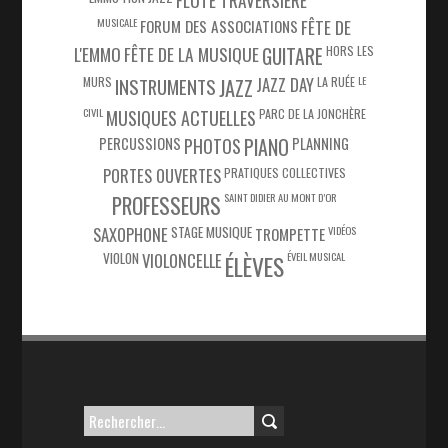
MUSICALE
FÊTE DE
FORUM DES ASSOCIATIONS
L'EMMO
FÊTE DE LA MUSIQUE
HORS LES
GUITARE
MURS
JAZZ DAY
LA RUÉE
LE
INSTRUMENTS
JAZZ
CIVIL
PARC DE LA JONCHÈRE
MUSIQUES ACTUELLES
PIANO
PERCUSSIONS
PHOTOS
PLANNING
PORTES OUVERTES
PRATIQUES COLLECTIVES
SAINT DIDIER AU MONT D’OR
PROFESSEURS
SAXOPHONE
STAGE MUSIQUE
VIDÉOS
TROMPETTE
VIOLON
VIOLONCELLE
ÉVEIL MUSICAL
ÉLÈVES
Rechercher :