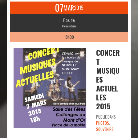
07
MAR
2015
Pas de
Commentaire
18h00
CONCER
T
MUSIQU
ES
ACTUEL
LES
2015
PUBLIÉ DANS
PHOTOS
,
SOUVENIRS