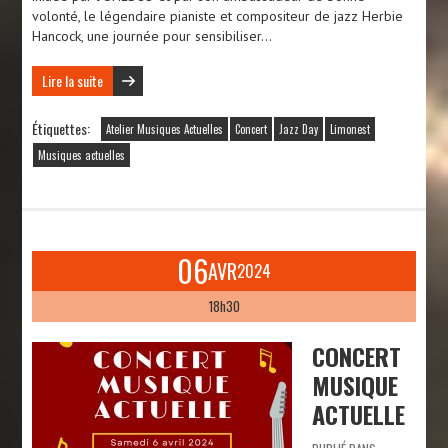
volonté, le légendaire pianiste et compositeur de jazz Herbie
Hancock, une journée pour sensibiliser…
Lire la suite
Étiquettes:
Atelier Musiques Actuelles
Concert
Jazz Day
Limonest
Musiques actuelles
06
AVR
2024
18h30
CONCERT
MUSIQUE
ACTUELLE