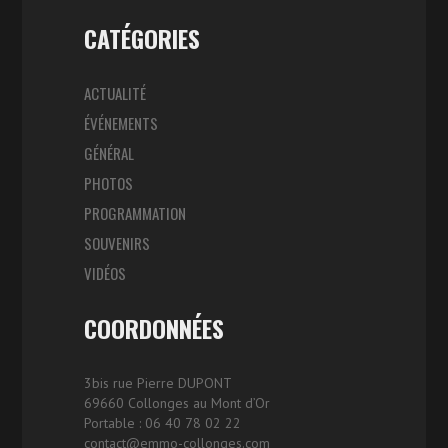
CATÉGORIES
ACTUALITÉ
ÉVÉNEMENTS
GÉNÉRAL
PHOTOS
PROGRAMMATION
SOUVENIRS
VIDÉOS
COORDONNÉES
3bis rue Pierre DUPONT
69660 Collonges au Mont d’Or
Portable : 06 40 78 02 22
contact@emmo-collonges.com