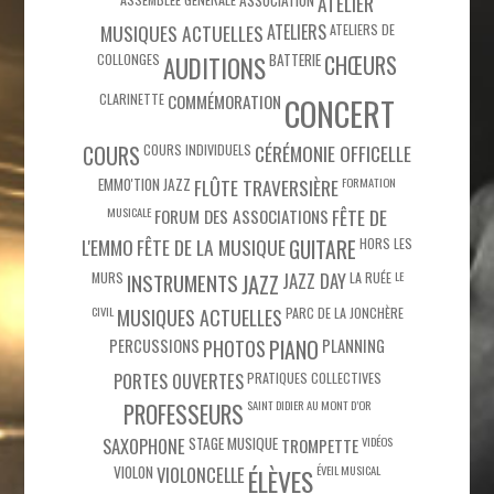
ATELIER
MUSIQUES ACTUELLES
ATELIERS
ATELIERS DE
COLLONGES
BATTERIE
CHŒURS
AUDITIONS
CLARINETTE
COMMÉMORATION
CONCERT
COURS
COURS INDIVIDUELS
CÉRÉMONIE OFFICELLE
EMMO'TION JAZZ
FLÛTE TRAVERSIÈRE
FORMATION
MUSICALE
FÊTE DE
FORUM DES ASSOCIATIONS
L'EMMO
FÊTE DE LA MUSIQUE
HORS LES
GUITARE
MURS
JAZZ DAY
LA RUÉE
LE
INSTRUMENTS
JAZZ
CIVIL
PARC DE LA JONCHÈRE
MUSIQUES ACTUELLES
PIANO
PERCUSSIONS
PHOTOS
PLANNING
PORTES OUVERTES
PRATIQUES COLLECTIVES
SAINT DIDIER AU MONT D’OR
PROFESSEURS
SAXOPHONE
STAGE MUSIQUE
VIDÉOS
TROMPETTE
VIOLON
VIOLONCELLE
ÉVEIL MUSICAL
ÉLÈVES