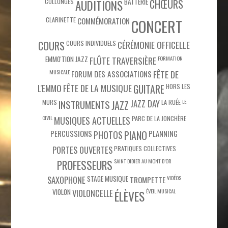
COLLONGES
BATTERIE
CHŒURS
AUDITIONS
CLARINETTE
COMMÉMORATION
CONCERT
COURS
COURS INDIVIDUELS
CÉRÉMONIE OFFICELLE
EMMO'TION JAZZ
FLÛTE TRAVERSIÈRE
FORMATION
MUSICALE
FÊTE DE
FORUM DES ASSOCIATIONS
L'EMMO
FÊTE DE LA MUSIQUE
HORS LES
GUITARE
MURS
JAZZ DAY
LA RUÉE
LE
INSTRUMENTS
JAZZ
CIVIL
PARC DE LA JONCHÈRE
MUSIQUES ACTUELLES
PIANO
PERCUSSIONS
PHOTOS
PLANNING
PORTES OUVERTES
PRATIQUES COLLECTIVES
SAINT DIDIER AU MONT D’OR
PROFESSEURS
SAXOPHONE
STAGE MUSIQUE
VIDÉOS
TROMPETTE
VIOLON
VIOLONCELLE
ÉVEIL MUSICAL
ÉLÈVES