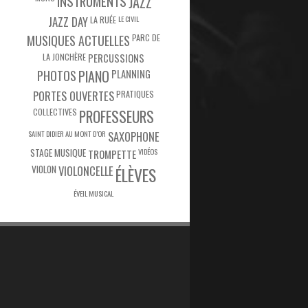
INSTRUMENTS
JAZZ
JAZZ DAY
LA RUÉE
LE CIVIL
PARC DE
MUSIQUES ACTUELLES
LA JONCHÈRE
PERCUSSIONS
PIANO
PHOTOS
PLANNING
PORTES OUVERTES
PRATIQUES
COLLECTIVES
PROFESSEURS
SAINT DIDIER AU MONT D’OR
SAXOPHONE
STAGE MUSIQUE
VIDÉOS
TROMPETTE
VIOLON
VIOLONCELLE
ÉLÈVES
ÉVEIL MUSICAL