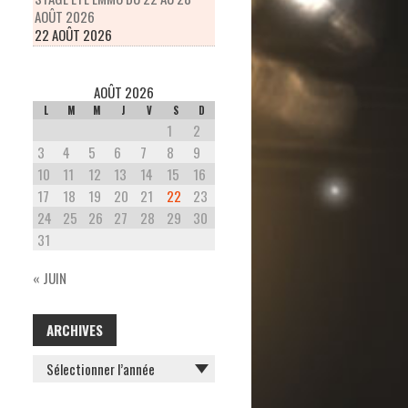
AOÛT 2026
22 AOÛT 2026
AOÛT 2026
L
M
M
J
V
S
D
1
2
3
4
5
6
7
8
9
10
11
12
13
14
15
16
17
18
19
20
21
22
23
24
25
26
27
28
29
30
31
« JUIN
ARCHIVES
ARCHIVES