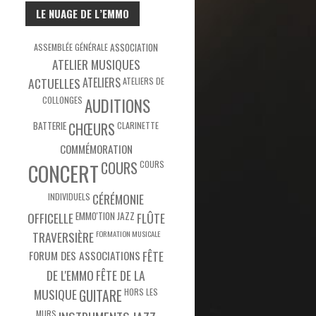
LE NUAGE DE L’EMMO
ASSEMBLÉE GÉNÉRALE
ASSOCIATION
ATELIER MUSIQUES
ACTUELLES
ATELIERS
ATELIERS DE
COLLONGES
AUDITIONS
BATTERIE
CHŒURS
CLARINETTE
COMMÉMORATION
COURS
COURS
CONCERT
INDIVIDUELS
CÉRÉMONIE
OFFICELLE
EMMO'TION JAZZ
FLÛTE
TRAVERSIÈRE
FORMATION MUSICALE
FÊTE
FORUM DES ASSOCIATIONS
DE L'EMMO
FÊTE DE LA
MUSIQUE
HORS LES
GUITARE
MURS