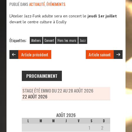
PUBLIÉ DANS
ACTUALITÉ
,
ÉVÉNEMENTS
L’Atelier Jazz-Funk adulte sera en concert le
jeudi 1er juillet
devant le centre culture à Ecully
Étiquettes:
Ateliers
Concert
Hors les murs
Jazz
Article précédent
Article suivant
PROCHAINEMENT
STAGE ÉTÉ EMMO DU 22 AU 28 AOÛT 2026
22 AOÛT 2026
AOÛT 2026
L
M
M
J
V
S
D
1
2