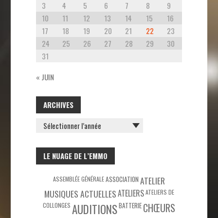
3
4
5
6
7
8
9
10
11
12
13
14
15
16
17
18
19
20
21
22
23
24
25
26
27
28
29
30
31
« JUIN
ARCHIVES
ARCHIVES
LE NUAGE DE L’EMMO
ASSEMBLÉE GÉNÉRALE
ASSOCIATION
ATELIER
MUSIQUES ACTUELLES
ATELIERS
ATELIERS DE
COLLONGES
BATTERIE
CHŒURS
AUDITIONS