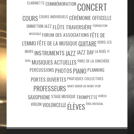
CLARINETTE
COMMÉMORATION
CONCERT
COURS
COURS INDIVIDUELS
CÉRÉMONIE OFFICELLE
EMMO'TION JAZZ
FLÛTE TRAVERSIÈRE
FORMATION
MUSICALE
FÊTE DE
FORUM DES ASSOCIATIONS
L'EMMO
FÊTE DE LA MUSIQUE
HORS LES
GUITARE
MURS
JAZZ DAY
LA RUÉE
LE
INSTRUMENTS
JAZZ
CIVIL
PARC DE LA JONCHÈRE
MUSIQUES ACTUELLES
PIANO
PERCUSSIONS
PHOTOS
PLANNING
PORTES OUVERTES
PRATIQUES COLLECTIVES
SAINT DIDIER AU MONT D’OR
PROFESSEURS
SAXOPHONE
STAGE MUSIQUE
VIDÉOS
TROMPETTE
VIOLON
VIOLONCELLE
ÉVEIL MUSICAL
ÉLÈVES