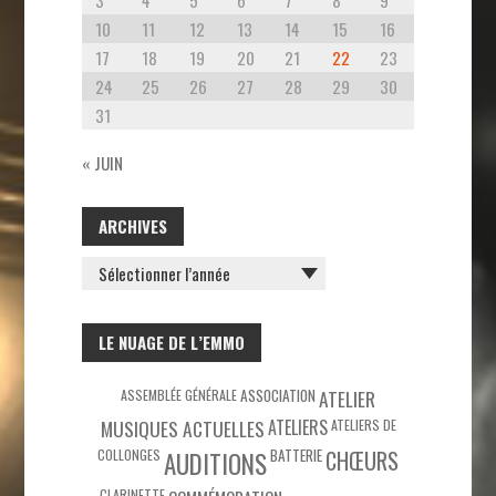
10
11
12
13
14
15
16
17
18
19
20
21
22
23
24
25
26
27
28
29
30
31
« JUIN
ARCHIVES
ARCHIVES
LE NUAGE DE L’EMMO
ASSEMBLÉE GÉNÉRALE
ASSOCIATION
ATELIER
MUSIQUES ACTUELLES
ATELIERS
ATELIERS DE
COLLONGES
BATTERIE
CHŒURS
AUDITIONS
CLARINETTE