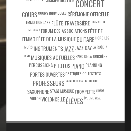
COMMÉMORATION
CONCERT
COURS
COURS INDIVIDUELS
CÉRÉMONIE OFFICELLE
EMMO'TION JAZZ
FLÛTE TRAVERSIÈRE
FORMATION
MUSICALE
FÊTE DE
FORUM DES ASSOCIATIONS
L'EMMO
FÊTE DE LA MUSIQUE
HORS LES
GUITARE
MURS
JAZZ DAY
LA RUÉE
LE
INSTRUMENTS
JAZZ
CIVIL
PARC DE LA JONCHÈRE
MUSIQUES ACTUELLES
PIANO
PERCUSSIONS
PHOTOS
PLANNING
PORTES OUVERTES
PRATIQUES COLLECTIVES
SAINT DIDIER AU MONT D’OR
PROFESSEURS
SAXOPHONE
STAGE MUSIQUE
VIDÉOS
TROMPETTE
VIOLON
VIOLONCELLE
ÉVEIL MUSICAL
ÉLÈVES