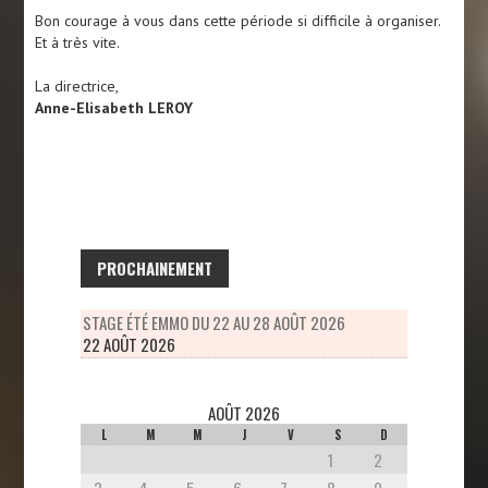
Bon courage à vous dans cette période si difficile à organiser.
Et à très vite.
La directrice,
Anne-Elisabeth LEROY
PROCHAINEMENT
STAGE ÉTÉ EMMO DU 22 AU 28 AOÛT 2026
22 AOÛT 2026
AOÛT 2026
L
M
M
J
V
S
D
1
2
3
4
5
6
7
8
9