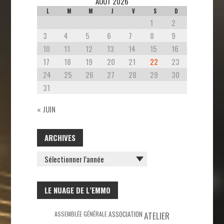
AOÛT 2026
L
M
M
J
V
S
D
1
2
3
4
5
6
7
8
9
10
11
12
13
14
15
16
17
18
19
20
21
22
23
24
25
26
27
28
29
30
31
« JUIN
ARCHIVES
ARCHIVES
LE NUAGE DE L’EMMO
ASSEMBLÉE GÉNÉRALE
ASSOCIATION
ATELIER