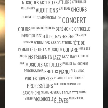
MUSIQUES ACTUELLES
ATELIERS
ATELIERS DE
COLLONGES
BATTERIE
CHŒURS
AUDITIONS
CLARINETTE
COMMÉMORATION
CONCERT
COURS
COURS INDIVIDUELS
CÉRÉMONIE OFFICELLE
EMMO'TION JAZZ
FLÛTE TRAVERSIÈRE
FORMATION
MUSICALE
FÊTE DE
FORUM DES ASSOCIATIONS
L'EMMO
FÊTE DE LA MUSIQUE
HORS LES
GUITARE
MURS
JAZZ DAY
LA RUÉE
LE
INSTRUMENTS
JAZZ
CIVIL
PARC DE LA JONCHÈRE
MUSIQUES ACTUELLES
PIANO
PERCUSSIONS
PHOTOS
PLANNING
PORTES OUVERTES
PRATIQUES COLLECTIVES
SAINT DIDIER AU MONT D’OR
PROFESSEURS
SAXOPHONE
STAGE MUSIQUE
VIDÉOS
TROMPETTE
VIOLON
VIOLONCELLE
ÉVEIL MUSICAL
ÉLÈVES